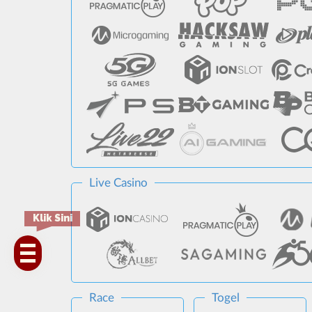
Live Casino
Klik Sini
Race
Togel