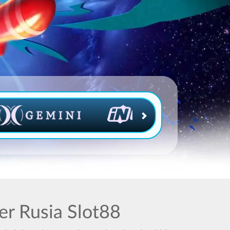
er Rusia Slot88