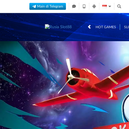
Main di Telegram
HOT GAMES
SL