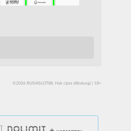
©2026 RUSIASLOT88. Hak cipta dilindungi | 18+