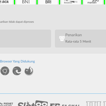
arikan tidak dapat diproses
Penarikan
Rata-rata 5 Menit
Browser Yang Didukung