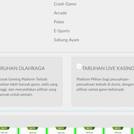
Crash Game
Arcade
Poker
E-Sports
Sabung Ayam
ARUHAN OLAHRAGA
TARUHAN LIVE KASIN
book Gaming Platform Terbaik
Platform Pilihan bagi perusahaan-
rkan lebih banyak game, odds yang
perusahaan terbaik di dunia, dengan
tinggi, dan menyediakan pilihan yang
pilihan variasi game terbanyak
banyak untuk pemain.