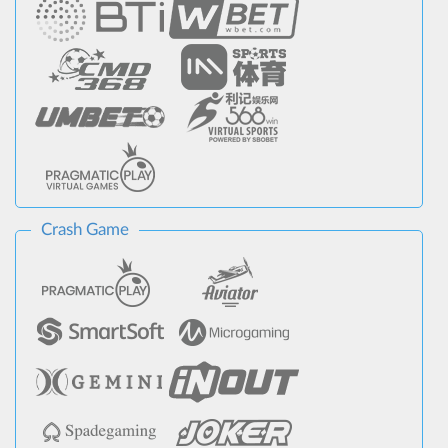
Crash Game