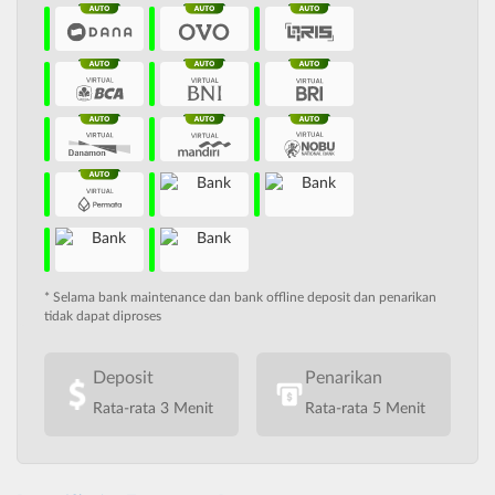
* Selama bank maintenance dan bank offline deposit dan penarikan
tidak dapat diproses
Deposit
Penarikan
Rata-rata 3 Menit
Rata-rata 5 Menit