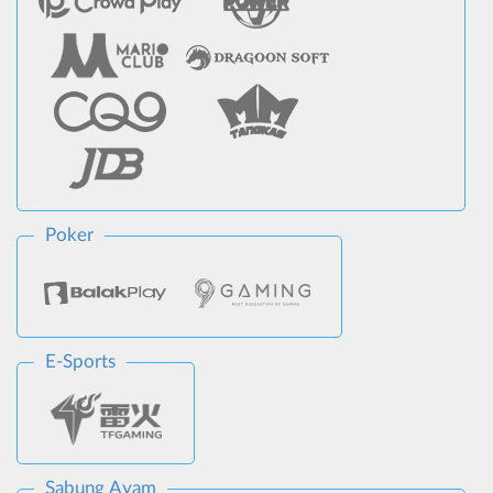
Poker
E-Sports
Sabung Ayam