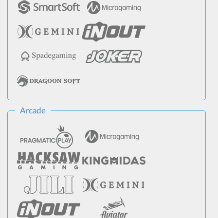
Arcade