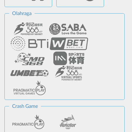
Olahraga
Crash Game