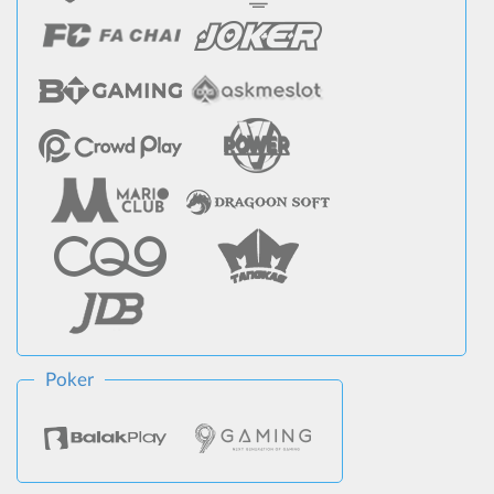
Poker