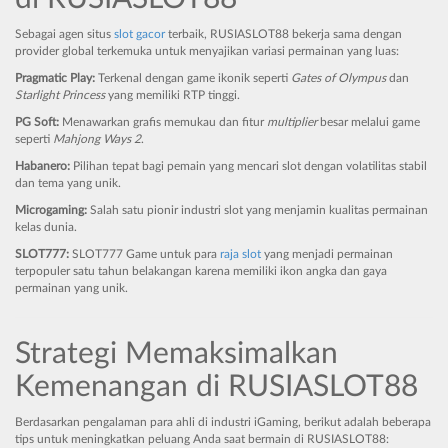
Sebagai agen situs
slot gacor
terbaik, RUSIASLOT88 bekerja sama dengan
provider global terkemuka untuk menyajikan variasi permainan yang luas:
Pragmatic Play:
Terkenal dengan game ikonik seperti
Gates of Olympus
dan
Starlight Princess
yang memiliki RTP tinggi.
PG Soft:
Menawarkan grafis memukau dan fitur
multiplier
besar melalui game
seperti
Mahjong Ways 2
.
Habanero:
Pilihan tepat bagi pemain yang mencari slot dengan volatilitas stabil
dan tema yang unik.
Microgaming:
Salah satu pionir industri slot yang menjamin kualitas permainan
kelas dunia.
SLOT777:
SLOT777 Game untuk para
raja slot
yang menjadi permainan
terpopuler satu tahun belakangan karena memiliki ikon angka dan gaya
permainan yang unik.
Strategi Memaksimalkan
Kemenangan di RUSIASLOT88
Berdasarkan pengalaman para ahli di industri iGaming, berikut adalah beberapa
tips untuk meningkatkan peluang Anda saat bermain di RUSIASLOT88: