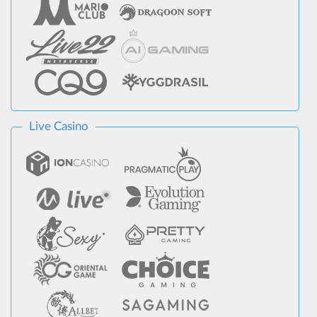
Live Casino