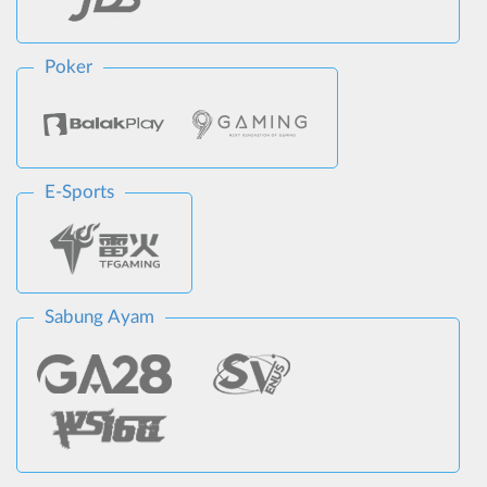
Poker
E-Sports
Sabung Ayam