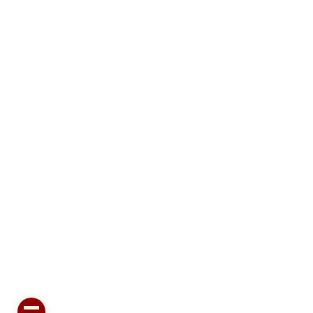
Klik Sini