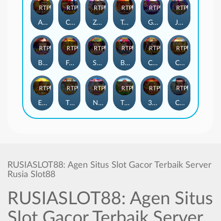
RTP
87%
RTP
94%
RTP
87%
RTP
95%
RTP
83%
RTP
95%
Arena Fighter
Crazy Pusher
Zeus
Trial of Phoenix
Gem Party
Jackpot Joker
RTP
89%
RTP
85%
RTP
87%
RTP
91%
RTP
87%
RTP
82%
Bangla Beauty
Fortune Tree
Samba
Bubble Beauty
Chin Shi Huang
Crazy Golden Bank
RTP
85%
RTP
90%
RTP
84%
RTP
87%
RTP
93%
RTP
80%
Egypt's Glow
Thor X
Neko Fortune
The Pig House
3 Coin Treasures
Cricket Sah 75
RUSIASLOT88: Agen Situs Slot Gacor Terbaik Server
Rusia Slot88
RUSIASLOT88: Agen Situs
Slot Gacor Terbaik Server