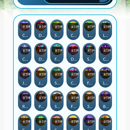
RTP
96%
RTP
90%
RTP
85%
RTP
90%
RTP
94%
RTP
85%
Crazy777 2
Devil Fire Bonu$ Coin
Super Ace 2
Clover Coins 4x4
100 Blazing Clover
Lucky Macaw
RTP
79%
RTP
81%
RTP
81%
RTP
90%
RTP
91%
RTP
91%
Crystal 777 DELUXE
Devil Fire Twins
Fortune Hook Boom
Dice & Drop
Supernova
Crown of Fortune
RTP
87%
RTP
85%
RTP
79%
RTP
96%
RTP
80%
RTP
95%
Joker's Fortune
Joker Coins Expanded
Super Ace SPEED
Circus Joker 4096
Fortune Garuda 1000
Lucky Caramelo
RTP
79%
RTP
83%
RTP
83%
RTP
81%
RTP
93%
RTP
82%
Rapid Gems 777
Pirate Queen 2
Safari King
FORTUNE GARUDA 500
3 Coin Treasures 2
Boxing King Title Match
RTP
95%
RTP
80%
RTP
96%
RTP
83%
RTP
81%
RTP
92%