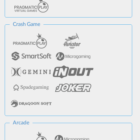
Crash Game
Arcade