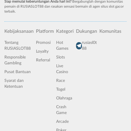
Siap memulai keberuntungan Anda hari ini?
Bergabunglah dengan komunitas
pemain di RUSIASLOT88 dan rasakan sensasi bermain di agen situs slot gacor
terbaik.
Kebijaksanaan
Platform
Kategori
Dukungan
Komunitas
Tentang
Promosi
Hot
rusiasl0t
RUSIASLOT88
Games
88
Loyalty
Responsible
Slots
Referral
Gambling
Live
Pusat Bantuan
Casino
Syarat dan
Race
Ketentuan
Togel
Olahraga
Crash
Game
Arcade
Poker