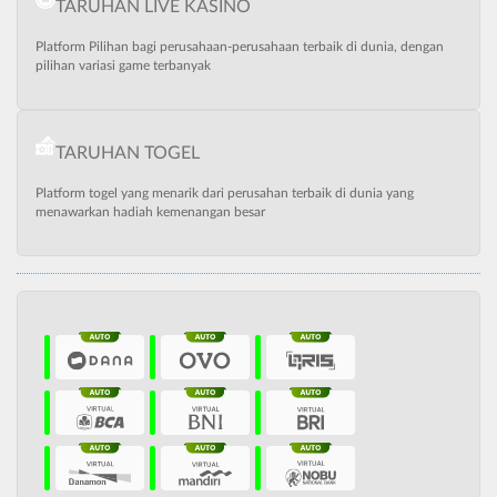
TARUHAN LIVE KASINO
Platform Pilihan bagi perusahaan-perusahaan terbaik di dunia, dengan
pilihan variasi game terbanyak
TARUHAN TOGEL
Platform togel yang menarik dari perusahan terbaik di dunia yang
menawarkan hadiah kemenangan besar