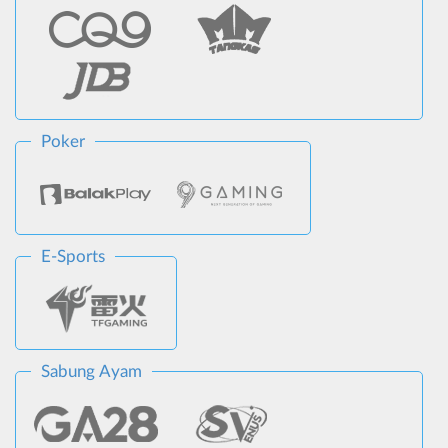
Poker
E-Sports
Sabung Ayam