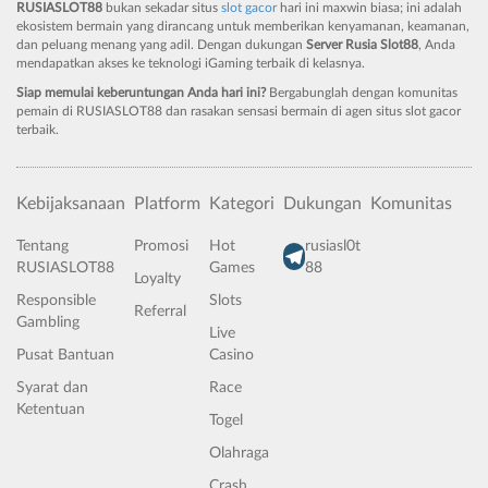
RUSIASLOT88
bukan sekadar situs
slot gacor
hari ini maxwin biasa; ini adalah
ekosistem bermain yang dirancang untuk memberikan kenyamanan, keamanan,
dan peluang menang yang adil. Dengan dukungan
Server Rusia Slot88
, Anda
mendapatkan akses ke teknologi iGaming terbaik di kelasnya.
Siap memulai keberuntungan Anda hari ini?
Bergabunglah dengan komunitas
pemain di RUSIASLOT88 dan rasakan sensasi bermain di agen situs slot gacor
terbaik.
Kebijaksanaan
Platform
Kategori
Dukungan
Komunitas
Tentang
Promosi
Hot
rusiasl0t
RUSIASLOT88
Games
88
Loyalty
Responsible
Slots
Referral
Gambling
Live
Pusat Bantuan
Casino
Syarat dan
Race
Ketentuan
Togel
Olahraga
Crash