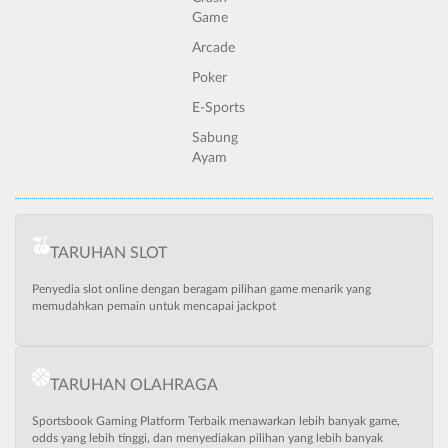
Game
Arcade
Poker
E-Sports
Sabung
Ayam
TARUHAN SLOT
Penyedia slot online dengan beragam pilihan game menarik yang
memudahkan pemain untuk mencapai jackpot
TARUHAN OLAHRAGA
Sportsbook Gaming Platform Terbaik menawarkan lebih banyak game,
odds yang lebih tinggi, dan menyediakan pilihan yang lebih banyak