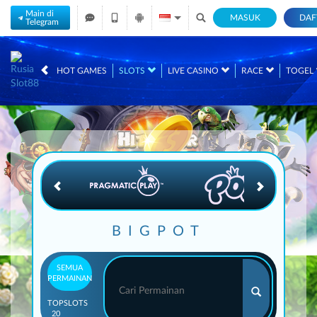
Main di
MASUK
DAF
Telegram
IDR
12,735,305,
HOT GAMES
SLOTS
LIVE CASINO
RACE
TOGEL
BIGPOT
SEMUA
PERMAINAN
TOP
SLOTS
20