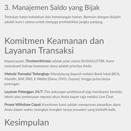
3. Manajemen Saldo yang Bijak
Tentukan batas kekalahan dan kemenangan harian. Bermain dengan disiplin
adalah kunci utama untuk menjaga profitabilitas jangka panjang.
Komitmen Keamanan dan
Layanan Transaksi
Kepercayaan (
Trustworthiness
) adalah pilar utama RUSIASLOT88. Kami
memahami bahwa keamanan dana adalah prioritas Anda:
Metode Transaksi Terlengkap:
Mendukung deposit melalui Bank lokal (BCA,
Mandiri, BNI, BRI), E-Wallet (Dana, OVO, Gopay), hingga pulsa tanpa
potongan.
Layanan Pelanggan 24/7:
Tim dukungan profesional siap membantu kendala
teknis atau pertanyaan seputar akun Anda kapan saja melalui Live Chat.
Proses Withdraw Cepat:
Komitmen kami adalah memproses penarikan dana
Anda dalam waktu sesingkat mungkin tanpa prosedur yang berbelit-belit.
Kesimpulan