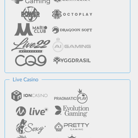
Live Casino