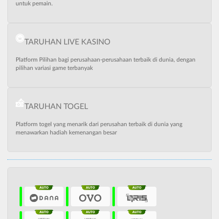
untuk pemain.
TARUHAN LIVE KASINO
Platform Pilihan bagi perusahaan-perusahaan terbaik di dunia, dengan
pilihan variasi game terbanyak
TARUHAN TOGEL
Platform togel yang menarik dari perusahan terbaik di dunia yang
menawarkan hadiah kemenangan besar